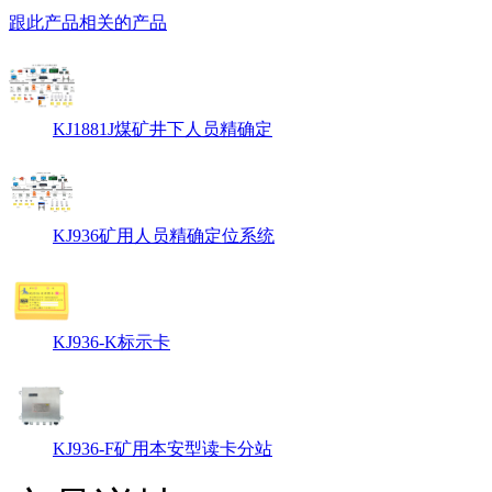
跟此产品相关的产品
KJ1881J煤矿井下人员精确定
KJ936矿用人员精确定位系统
KJ936-K标示卡
KJ936-F矿用本安型读卡分站