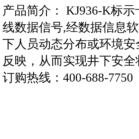
产品简介：
KJ936-K
线数据信号,经数据信息
下人员动态分布或环境安
反映，从而实现井下安全
订购热线：
400-688-7750