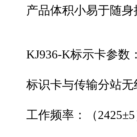
产品体积小易于随身
KJ936-K标示卡参数
标识卡与传输分站无线
工作频率：（2425±5