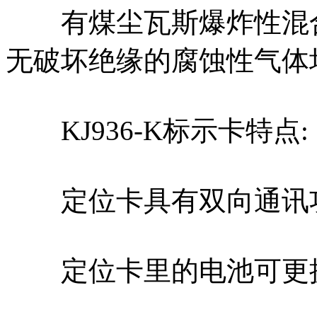
有煤尘瓦斯爆炸性混合
无破坏绝缘的腐蚀性气体
KJ936-K标示卡特点:
定位卡具有双向通讯
定位卡里的电池可更