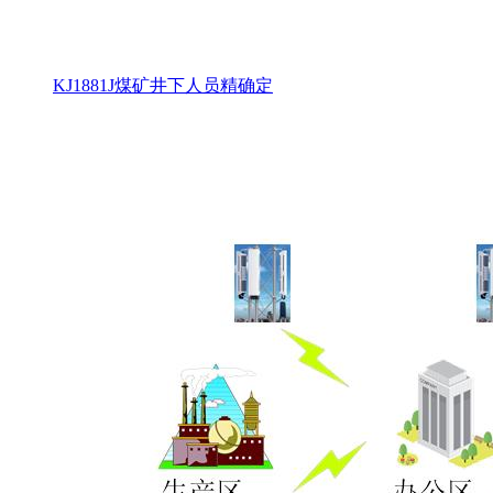
KJ1881J煤矿井下人员精确定