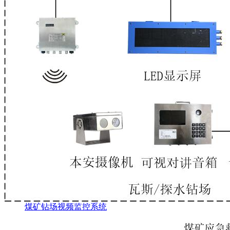
煤矿钻场视频监控系统