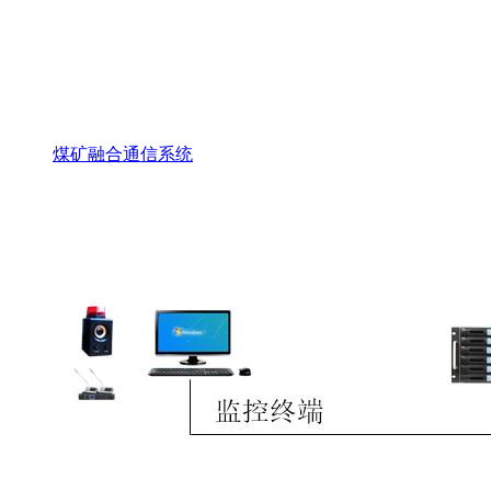
煤矿融合通信系统